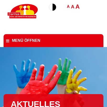
A
A
A
MENÜ ÖFFNEN
AKTUELLES