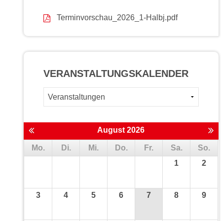
Terminvorschau_2026_1-Halbj.pdf
VERANSTALTUNGS­KALENDER
August 2026
Mo.
Di.
Mi.
Do.
Fr.
Sa.
So.
1
2
3
4
5
6
7
8
9