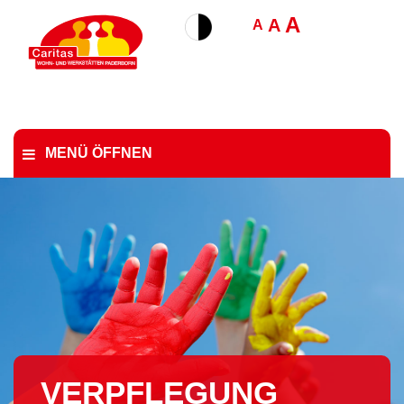
A
A
A
MENÜ ÖFFNEN
VERPFLEGUNG